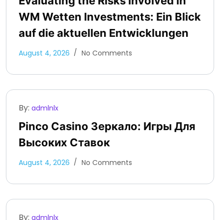
Evaluating the Risks Involved in
WM Wetten Investments: Ein Blick
auf die aktuellen Entwicklungen
August 4, 2026
No Comments
By:
admlnlx
Pinco Casino Зеркало: Игры Для
Высоких Ставок
August 4, 2026
No Comments
By:
admlnlx