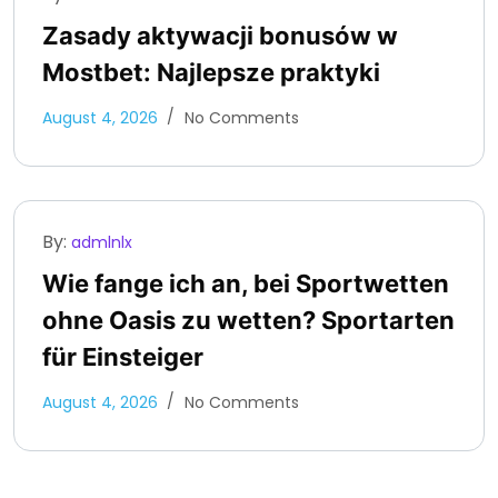
Zasady aktywacji bonusów w
Mostbet: Najlepsze praktyki
August 4, 2026
No Comments
By:
admlnlx
Wie fange ich an, bei Sportwetten
ohne Oasis zu wetten? Sportarten
für Einsteiger
August 4, 2026
No Comments