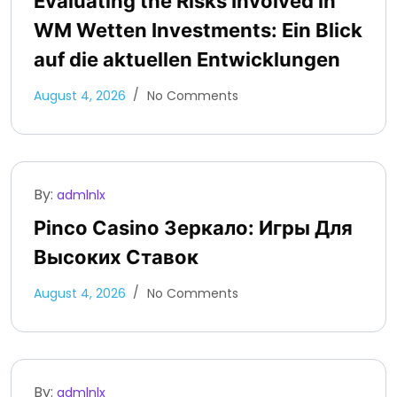
Evaluating the Risks Involved in
WM Wetten Investments: Ein Blick
auf die aktuellen Entwicklungen
August 4, 2026
No Comments
By:
admlnlx
Pinco Casino Зеркало: Игры Для
Высоких Ставок
August 4, 2026
No Comments
By:
admlnlx