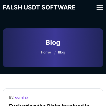
FALSH USDT SOFTWARE
Blog
Home
Blog
By:
admlnlx