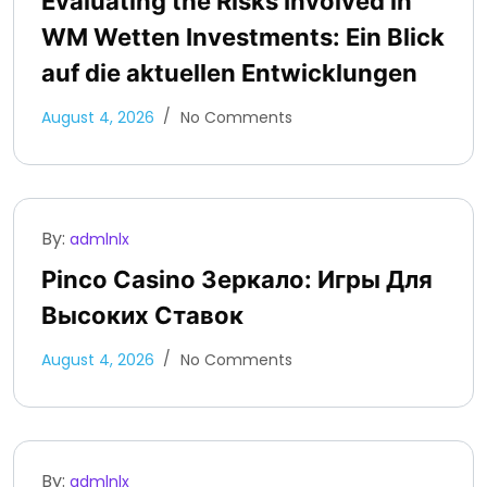
Evaluating the Risks Involved in
WM Wetten Investments: Ein Blick
auf die aktuellen Entwicklungen
August 4, 2026
No Comments
By:
admlnlx
Pinco Casino Зеркало: Игры Для
Высоких Ставок
August 4, 2026
No Comments
By:
admlnlx