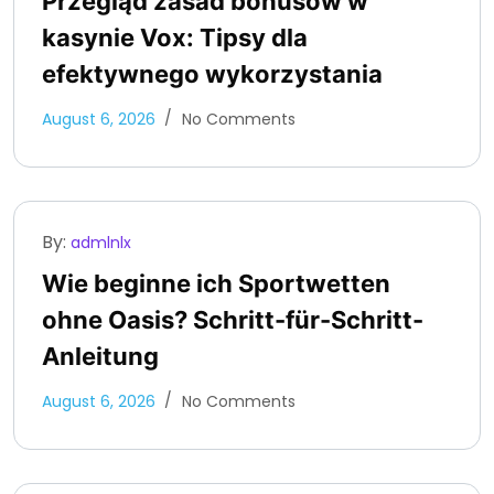
Przegląd zasad bonusów w
kasynie Vox: Tipsy dla
efektywnego wykorzystania
August 6, 2026
No Comments
By:
admlnlx
Wie beginne ich Sportwetten
ohne Oasis? Schritt-für-Schritt-
Anleitung
August 6, 2026
No Comments