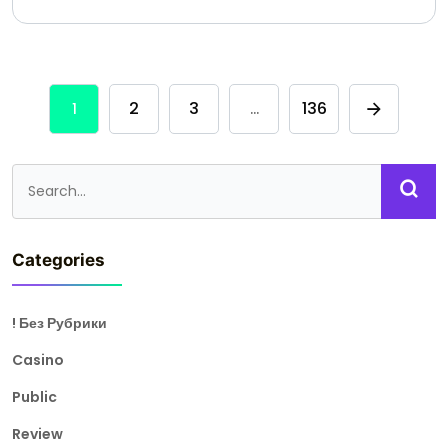
2
3
136
1
…
Categories
! Без Рубрики
Casino
Public
Review