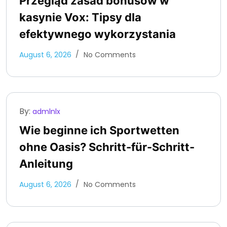
Przegląd zasad bonusów w
kasynie Vox: Tipsy dla
efektywnego wykorzystania
August 6, 2026
No Comments
By:
admlnlx
Wie beginne ich Sportwetten
ohne Oasis? Schritt-für-Schritt-
Anleitung
August 6, 2026
No Comments