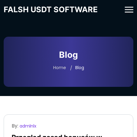
FALSH USDT SOFTWARE
Blog
Home
Blog
By:
admlnlx