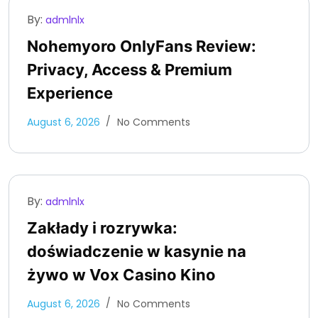
By:
admlnlx
Nohemyoro OnlyFans Review:
Privacy, Access & Premium
Experience
August 6, 2026
No Comments
By:
admlnlx
Zakłady i rozrywka:
doświadczenie w kasynie na
żywo w Vox Casino Kino
August 6, 2026
No Comments