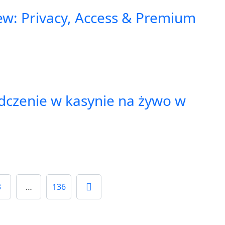
w: Privacy, Access & Premium
adczenie w kasynie na żywo w
3
…
136