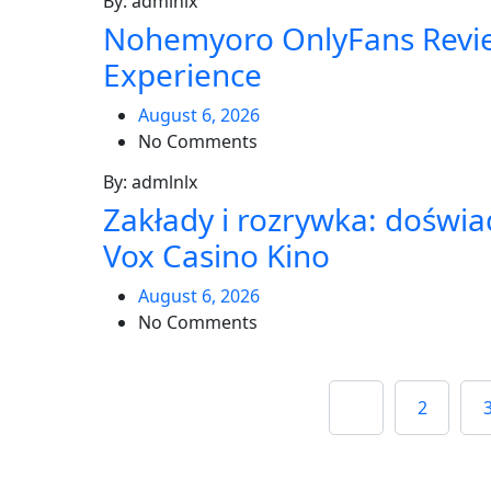
By:
admlnlx
Nohemyoro OnlyFans Revie
Experience
August 6, 2026
No Comments
By:
admlnlx
Zakłady i rozrywka: doświ
Vox Casino Kino
August 6, 2026
No Comments
1
2