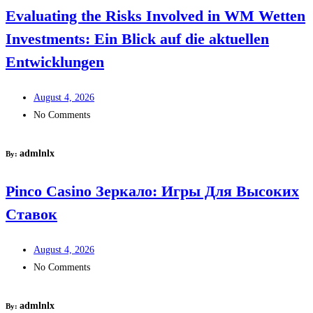
Evaluating the Risks Involved in WM Wetten
Investments: Ein Blick auf die aktuellen
Entwicklungen
August 4, 2026
No Comments
admlnlx
By:
Pinco Casino Зеркало: Игры Для Высоких
Ставок
August 4, 2026
No Comments
admlnlx
By: