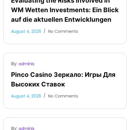
Evaluating the Risks Involved in
WM Wetten Investments: Ein Blick
auf die aktuellen Entwicklungen
August 4, 2026
No Comments
By:
admlnlx
Pinco Casino Зеркало: Игры Для
Высоких Ставок
August 4, 2026
No Comments
By:
admlnlx