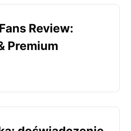
Fans Review:
 & Premium
wka: doświadczenie