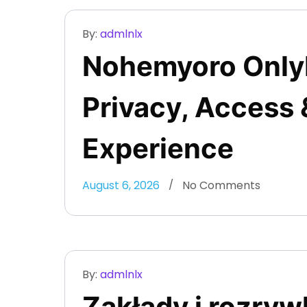
By:
admlnlx
Nohemyoro Only
Privacy, Access
Experience
August 6, 2026
No Comments
By:
admlnlx
Zakłady i rozry