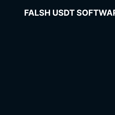
FALSH USDT SOFTWA