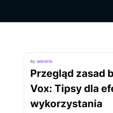
By:
admlnlx
Przegląd zasad 
Vox: Tipsy dla 
wykorzystania