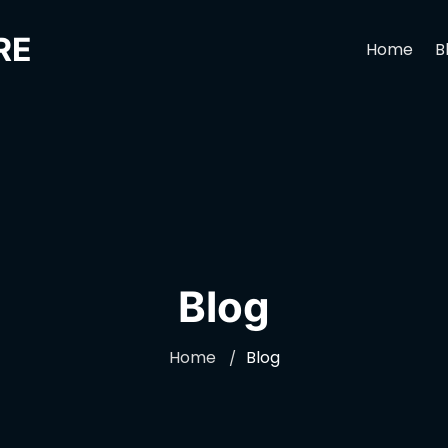
RE
Home
B
Blog
Home
Blog