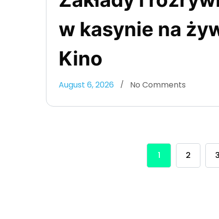
w kasynie na ży
Kino
August 6, 2026
No Comments
1
2