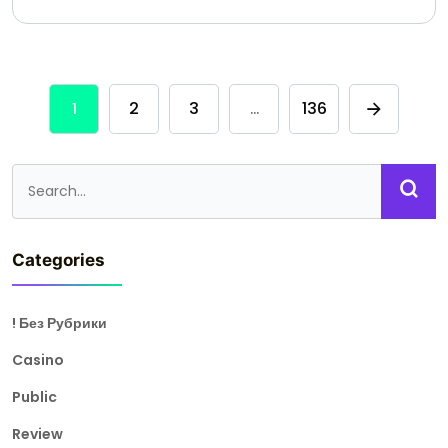
2
3
136
1
…
Categories
! Без Рубрики
Casino
Public
Review