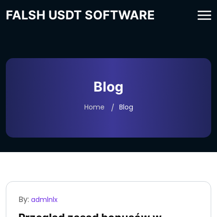
FALSH USDT SOFTWARE
Blog
Home
Blog
By:
admlnlx