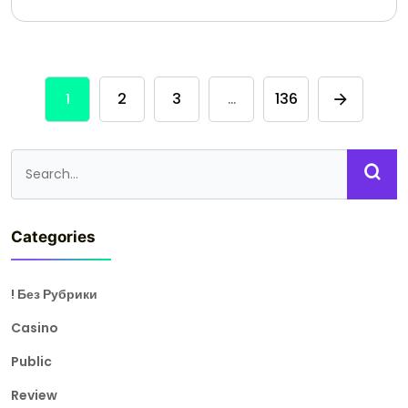
2
3
136
1
…
Categories
! Без Рубрики
Casino
Public
Review