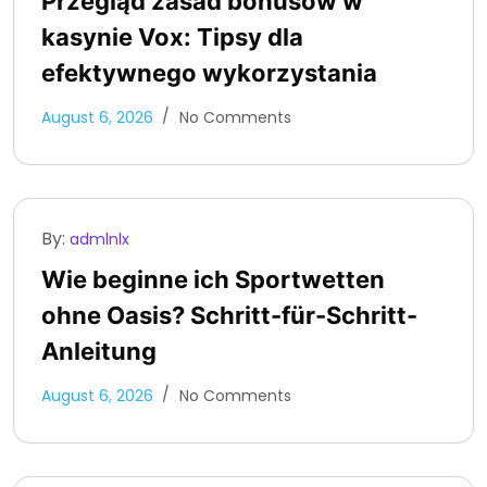
Przegląd zasad bonusów w
kasynie Vox: Tipsy dla
efektywnego wykorzystania
August 6, 2026
No Comments
By:
admlnlx
Wie beginne ich Sportwetten
ohne Oasis? Schritt-für-Schritt-
Anleitung
August 6, 2026
No Comments