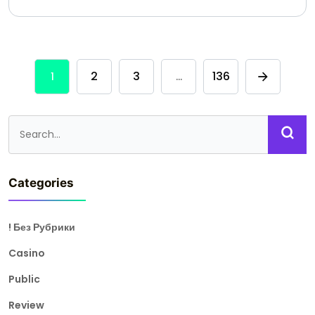
2
3
136
1
…
Categories
! Без Рубрики
Casino
Public
Review