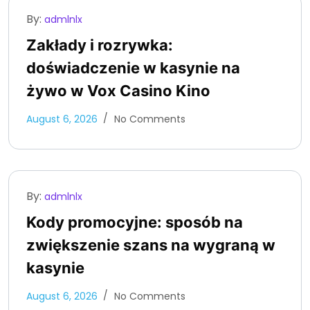
By:
admlnlx
Zakłady i rozrywka:
doświadczenie w kasynie na
żywo w Vox Casino Kino
August 6, 2026
No Comments
By:
admlnlx
Kody promocyjne: sposób na
zwiększenie szans na wygraną w
kasynie
August 6, 2026
No Comments