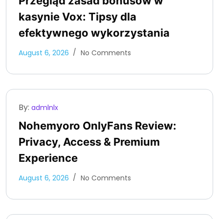
Przegląd zasad bonusów w
kasynie Vox: Tipsy dla
efektywnego wykorzystania
August 6, 2026
No Comments
By:
admlnlx
Nohemyoro OnlyFans Review:
Privacy, Access & Premium
Experience
August 6, 2026
No Comments