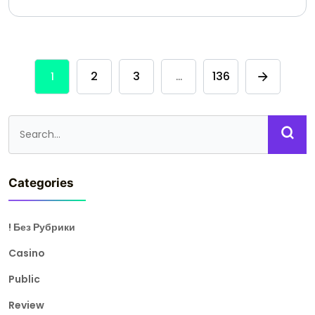
2
3
136
1
…
Categories
! Без Рубрики
Casino
Public
Review