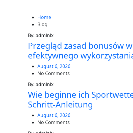
FALSH USDT SOFTWAR
Home
Blog
By:
admlnlx
Przegląd zasad bonusów w 
efektywnego wykorzystani
August 6, 2026
No Comments
By:
admlnlx
Wie beginne ich Sportwette
Schritt-Anleitung
August 6, 2026
No Comments