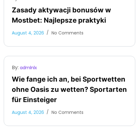
Zasady aktywacji bonusów w
Mostbet: Najlepsze praktyki
August 4, 2026
No Comments
By:
admlnlx
Wie fange ich an, bei Sportwetten
ohne Oasis zu wetten? Sportarten
für Einsteiger
August 4, 2026
No Comments