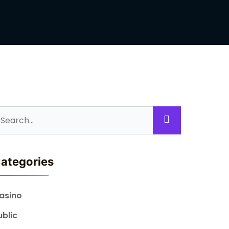
ategories
asino
ublic