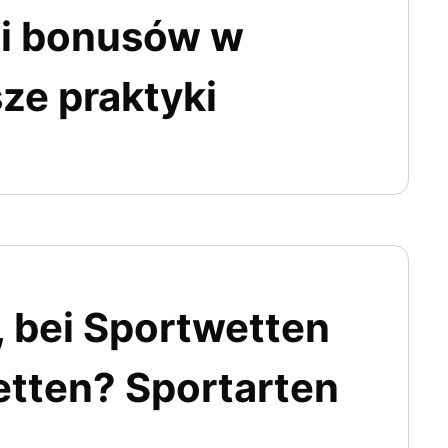
ji bonusów w
ze praktyki
, bei Sportwetten
etten? Sportarten