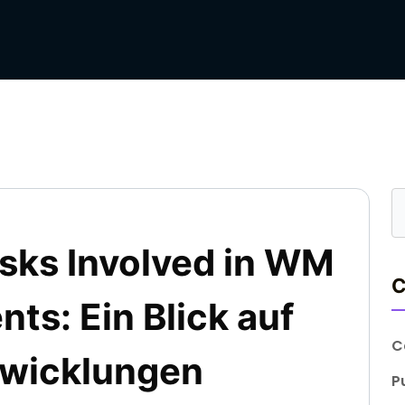
isks Involved in WM
C
ts: Ein Blick auf
C
twicklungen
P