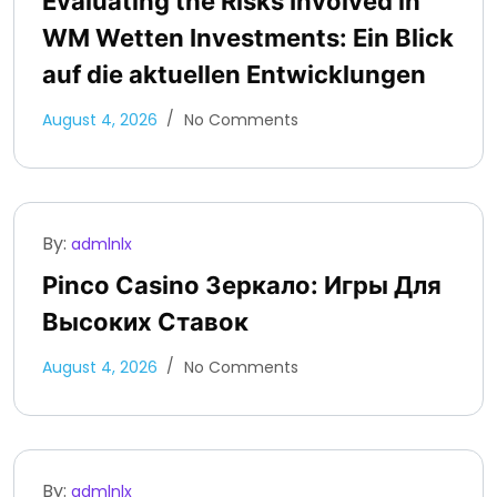
Evaluating the Risks Involved in
WM Wetten Investments: Ein Blick
auf die aktuellen Entwicklungen
August 4, 2026
No Comments
By:
admlnlx
Pinco Casino Зеркало: Игры Для
Высоких Ставок
August 4, 2026
No Comments
By:
admlnlx